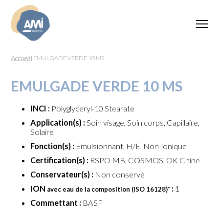
Accueil
|
EMULGADE VERDE 10 MS
EMULGADE VERDE 10 MS
INCI :
Polyglyceryl-10 Stearate
Application(s) :
Soin visage, Soin corps, Capillaire,
Solaire
Fonction(s) :
Emulsionnant, H/E, Non-ionique
Certification(s) :
RSPO MB, COSMOS, OK Chine
Conservateur(s) :
Non conservé
ION
:
1
avec eau de la composition (ISO 16128)
*
Commettant :
BASF