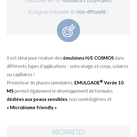
Stearate) est un
émulsifiant polyvalent
,
d’origine naturelle et
non éthoxylé
!
Il est idéal pour réaliser des
émulsions H/E COSMOS
dans
différents types d’applications : soins visage et corps, solaires
ou capillaires !
®
Promoteur de phases lamellaires,
EMULGADE
Verde 10
MS
permet également le développement de formules
dédiées aux peaux sensibles
, non comédogènes et
« Microbiome friendly »
.
PROPRIETES