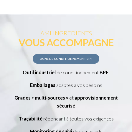
AMI INGREDIENTS
VOUS ACCOMPAGNE
LIGNE DE CONDITIONNEMENT BPF
Outil industriel
de conditionnement
BPF
Emballages
adaptés à vos besoins
Grades « multi-sources »
et
approvisionnement
sécurisé
Traçabilité
répondant à toutes vos exigences
Monitoring de suivi
de commande