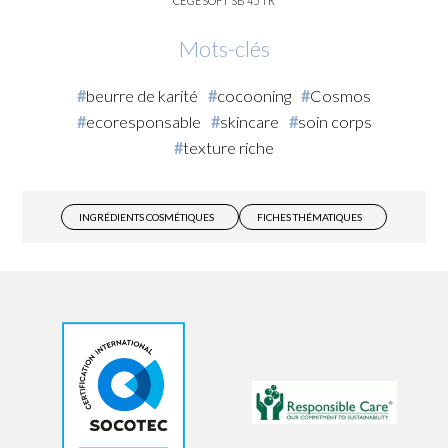
CEGESOFT SB 45 TR
Mots-clés
beurre de karité
cocooning
Cosmos
ecoresponsable
skincare
soin corps
texture riche
INGRÉDIENTS COSMÉTIQUES
FICHES THÉMATIQUES