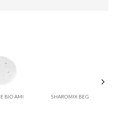
E BIO AMI
SHAROMIX BEG
XANTH
FNCS