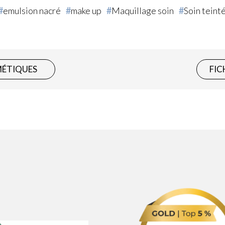
emulsion nacré
make up
Maquillage soin
Soin teint
MÉTIQUES
FIC