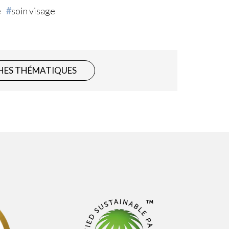
é
soin visage
HES THÉMATIQUES