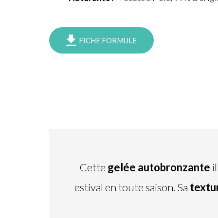
FICHE FORMULE
Cette
gelée autobronzante
i
estival en toute saison. Sa
textu