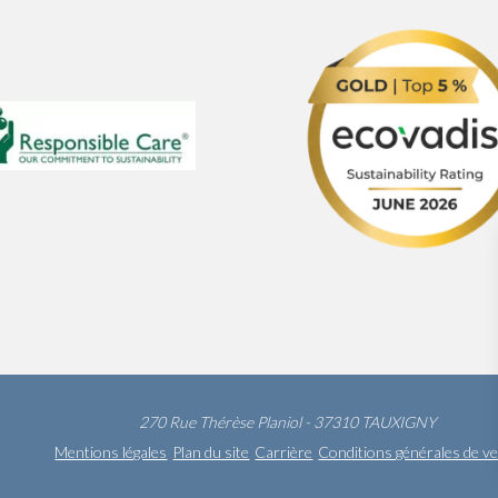
270 Rue Thérèse Planiol - 37310 TAUXIGNY
Mentions légales
Plan du site
Carrière
Conditions générales de v