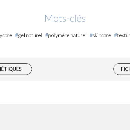
Mots-clés
ycare
gel naturel
polymère naturel
skincare
textu
MÉTIQUES
FIC