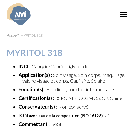
Accueil
|
MYRITOL 318
MYRITOL 318
INCI :
Caprylic/Capric Triglyceride
Application(s) :
Soin visage, Soin corps, Maquillage,
Hygiène visage et corps, Capillaire, Solaire
Fonction(s) :
Emollient, Toucher intermediaire
Certification(s) :
RSPO MB, COSMOS, OK Chine
Conservateur(s) :
Non conservé
ION
:
1
avec eau de la composition (ISO 16128)
*
Commettant :
BASF