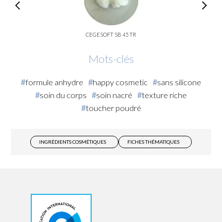
CEGESOFT SB 45 TR
Mots-clés
formule anhydre
happy cosmetic
sans silicone
soin du corps
soin nacré
texture riche
toucher poudré
INGRÉDIENTS COSMÉTIQUES
FICHES THÉMATIQUES