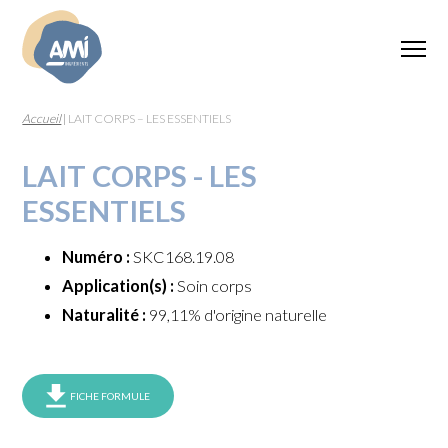
Accueil
|
LAIT CORPS – LES ESSENTIELS
LAIT CORPS - LES
ESSENTIELS
Numéro :
SKC168.19.08
Application(s) :
Soin corps
Naturalité :
99,11% d'origine naturelle
FICHE FORMULE