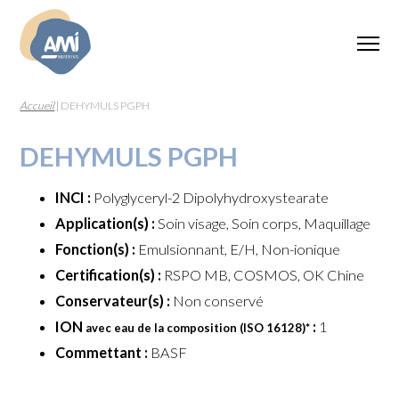
Accueil
|
DEHYMULS PGPH
DEHYMULS PGPH
INCI :
Polyglyceryl-2 Dipolyhydroxystearate
Application(s) :
Soin visage, Soin corps, Maquillage
Fonction(s) :
Emulsionnant, E/H, Non-ionique
Certification(s) :
RSPO MB, COSMOS, OK Chine
Conservateur(s) :
Non conservé
ION
:
1
avec eau de la composition (ISO 16128)
*
Commettant :
BASF