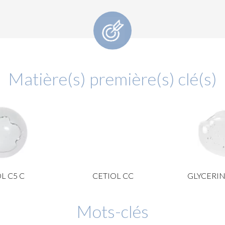
Matière(s) première(s) clé(s)
L C5 C
CETIOL CC
GLYCERIN
Mots-clés