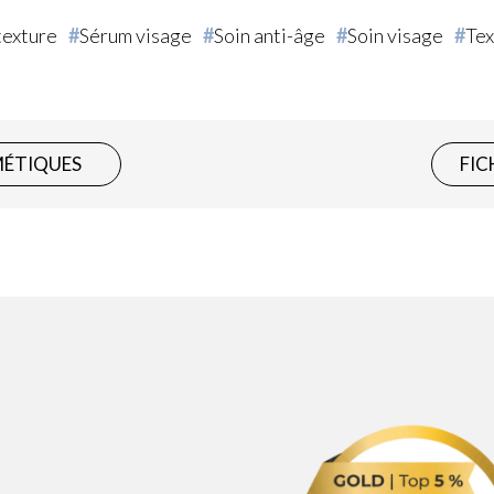
texture
Sérum visage
Soin anti-âge
Soin visage
Tex
MÉTIQUES
FIC