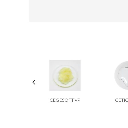
MIX BEG
CEGESOFT VP
CETIO