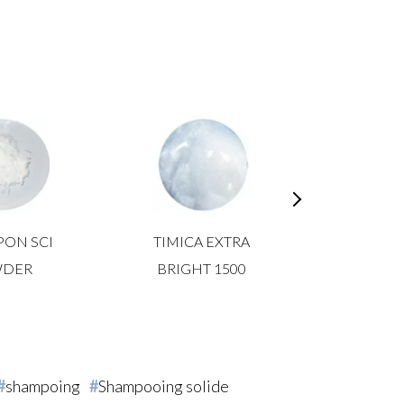
PON SCI
TIMICA EXTRA
VIVAPUR
WDER
BRIGHT 1500
shampoing
Shampooing solide