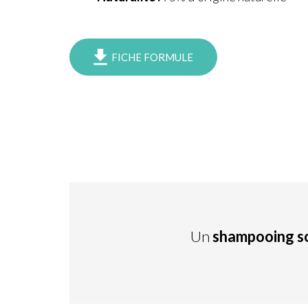
FICHE FORMULE
Un
shampooing so