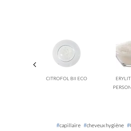
R CS 9 FM
CITROFOL BII ECO
ERYLIT
PERSON
capillaire
cheveux hygiène