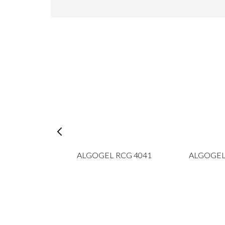
CS 5 APPLE
ALGOGEL RCG 4041
ALGOGEL