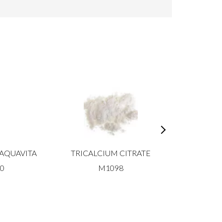
AQUAVITA
TRICALCIUM CITRATE
VITACEL C
90
M1098