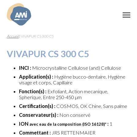
Accueil
|
VIVAPUR CS 300 C5
VIVAPUR CS 300 C5
INCI :
Microcrystalline Cellulose (and) Cellulose
Application(s) :
Hygiène bucco-dentaire, Hygiène
visage et corps, Capillaire
Fonction(s) :
Exfoliant, Action mecanique,
Spherique, Entre 250-450 µm
Certification(s) :
COSMOS, OK Chine, Sans palme
Conservateur(s) :
Non conservé
ION
:
1
avec eau de la composition (ISO 16128)
*
Commettant :
JRS RETTENMAIER