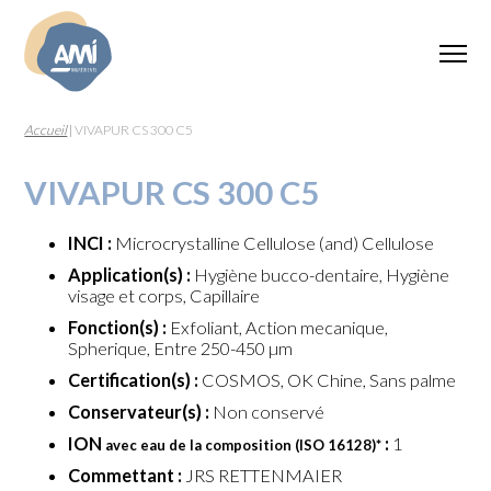
Accueil
|
VIVAPUR CS 300 C5
VIVAPUR CS 300 C5
INCI :
Microcrystalline Cellulose (and) Cellulose
Application(s) :
Hygiène bucco-dentaire, Hygiène
visage et corps, Capillaire
Fonction(s) :
Exfoliant, Action mecanique,
Spherique, Entre 250-450 µm
Certification(s) :
COSMOS, OK Chine, Sans palme
Conservateur(s) :
Non conservé
ION
:
1
avec eau de la composition (ISO 16128)
*
Commettant :
JRS RETTENMAIER