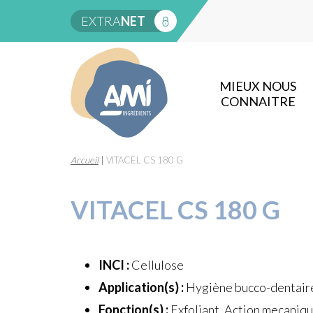
EXTRA
NET
MIEUX NOUS
CONNAITRE
Accueil
|
VITACEL CS 180 G
VITACEL CS 180 G
INCI :
Cellulose
Application(s) :
Hygiène bucco-dentaire,
Fonction(s) :
Exfoliant, Action mecaniqu