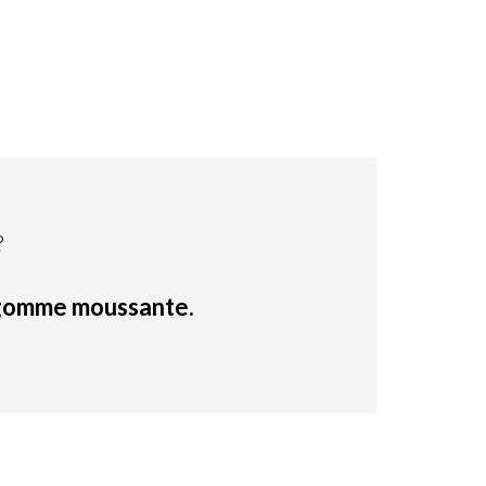
?
gomme moussante.