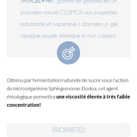
TAYAGEL® HA
( gomme de gellane) est un
polymère naturel COSMOS aux propriétés
stabilisante et suspensive. Il donnera un gel
opaque souple, élastique et non cassant.
Obtenu par fermentation naturelle de sucre sous l’action
du microorganisme Sphingomonas Elodea, cet agent
rhéologique permettra
une viscosité élevée à très faible
concentration!
PROPRIETES