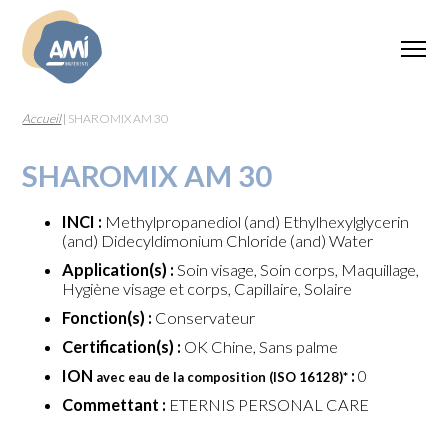
Accueil
|
SHAROMIX AM 30
SHAROMIX AM 30
INCI :
Methylpropanediol (and) Ethylhexylglycerin
(and) Didecyldimonium Chloride (and) Water
Application(s) :
Soin visage, Soin corps, Maquillage,
Hygiène visage et corps, Capillaire, Solaire
Fonction(s) :
Conservateur
Certification(s) :
OK Chine, Sans palme
ION
:
0
avec eau de la composition (ISO 16128)
*
Commettant :
ETERNIS PERSONAL CARE