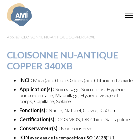
Accueil
|
CLOISONNE NU-ANTIQUE COPPER 340XB
CLOISONNE NU-ANTIQUE
COPPER 340XB
INCI :
Mica (and) Iron Oxides (and) Titanium Dioxide
Application(s) :
Soin visage, Soin corps, Hygiène
bucco-dentaire, Maquillage, Hygiène visage et
corps, Capillaire, Solaire
Fonction(s) :
Nacre, Naturel, Cuivre, < 50 µm
Certification(s) :
COSMOS, OK Chine, Sans palme
Conservateur(s) :
Non conservé
ION
:
1
avec eau de la composition (ISO 16128)
*