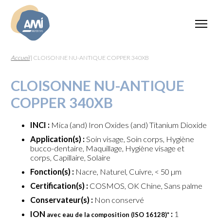
Accueil
|
CLOISONNE NU-ANTIQUE COPPER 340XB
CLOISONNE NU-ANTIQUE
COPPER 340XB
INCI :
Mica (and) Iron Oxides (and) Titanium Dioxide
Application(s) :
Soin visage, Soin corps, Hygiène
bucco-dentaire, Maquillage, Hygiène visage et
corps, Capillaire, Solaire
Fonction(s) :
Nacre, Naturel, Cuivre, < 50 µm
Certification(s) :
COSMOS, OK Chine, Sans palme
Conservateur(s) :
Non conservé
ION
:
1
avec eau de la composition (ISO 16128)
*