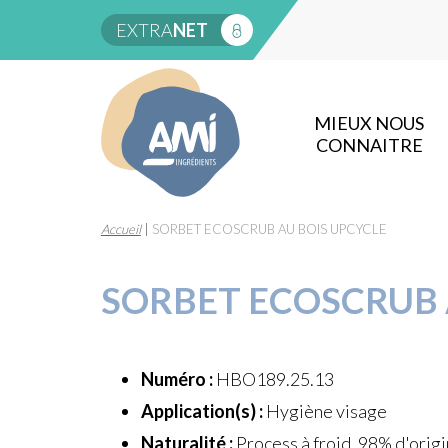
EXTRA
NET
MIEUX NOUS
CONNAITRE
Accueil
|
SORBET ECOSCRUB AU BOIS UPCYCLE
SORBET ECOSCRUB 
Numéro :
HBO189.25.13
Application(s) :
Hygiène visage
Naturalité :
Process à froid, 98% d'origi