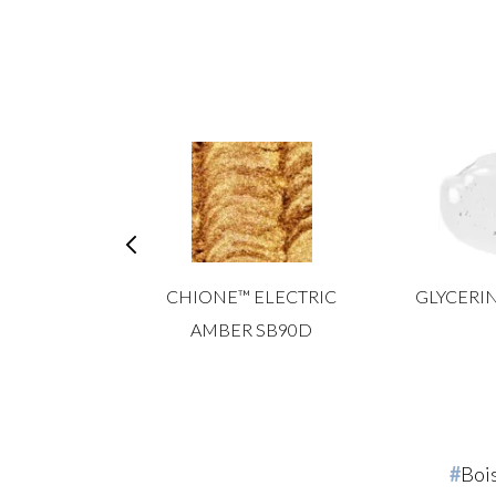
STAR CS
CHIONE™ ELECTRIC
GLYCERIN
T POWDER
AMBER SB90D
Boi