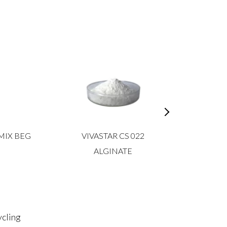
MIX BEG
VIVASTAR CS 022
VIVAS
ALGINATE
INSTANT
cling