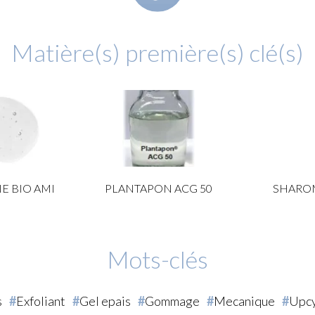
Matière(s) première(s) clé(s)
E BIO AMI
PLANTAPON ACG 50
SHARO
Mots-clés
s
Exfoliant
Gel epais
Gommage
Mecanique
Upcy