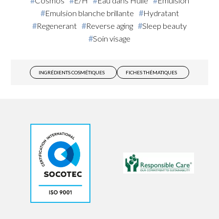
Cosmos
E/H
Eau dans Huile
Emulsion
Emulsion blanche brillante
Hydratant
Regenerant
Reverse aging
Sleep beauty
Soin visage
INGRÉDIENTS COSMÉTIQUES
FICHES THÉMATIQUES