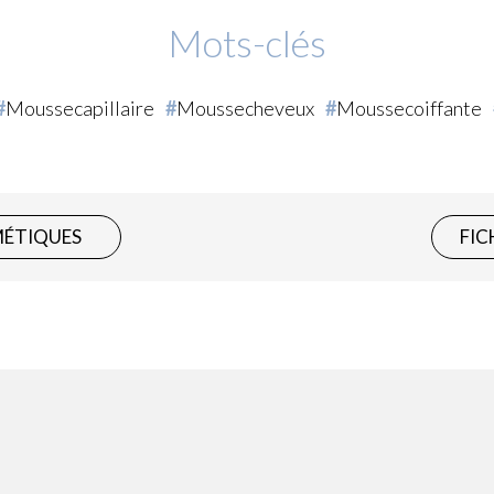
Mots-clés
Moussecapillaire
Moussecheveux
Moussecoiffante
MÉTIQUES
FIC