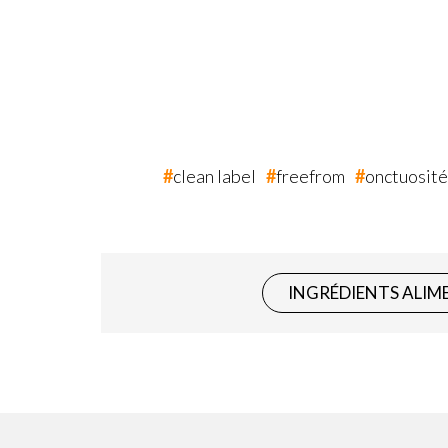
clean label
freefrom
onctuosité
INGRÉDIENTS ALIM