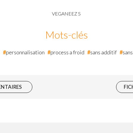
VEGANEEZ S
Mots-clés
personnalisation
process a froid
sans additif
sans
ENTAIRES
FIC