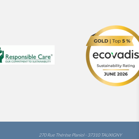
270 Rue Thérèse Planiol - 37310 TAUXIGNY