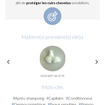
afin de
protéger les cuirs chevelus
sensibilisés.
Matière(s) première(s) clé(s)
CEGESOFT SB 45 TR
Mots-clés
Après-shampoing
Capillaire
Conditionneur
Dermocosmetique
Peaux sensibles
Prepoo