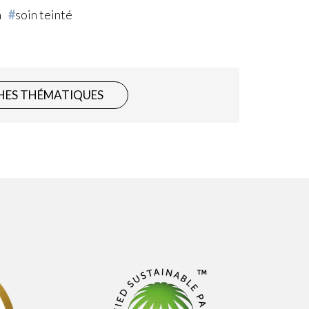
n
soin teinté
HES THÉMATIQUES