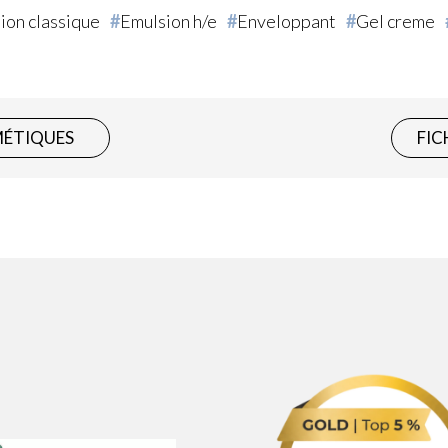
ion classique
Emulsion h/e
Enveloppant
Gel creme
MÉTIQUES
FIC