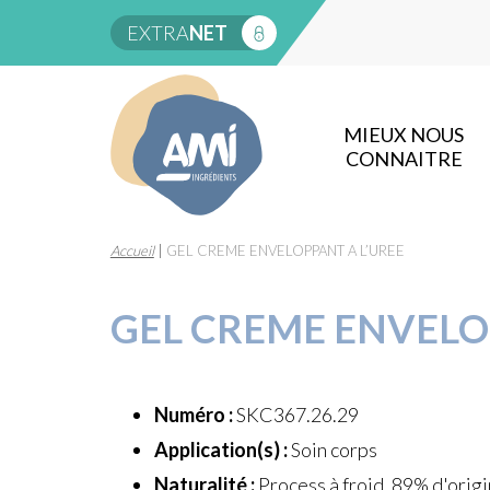
EXTRA
NET
MIEUX NOUS
CONNAITRE
Accueil
|
GEL CREME ENVELOPPANT A L’UREE
GEL CREME ENVELO
Numéro :
SKC367.26.29
Application(s) :
Soin corps
Naturalité :
Process à froid, 89% d'origi