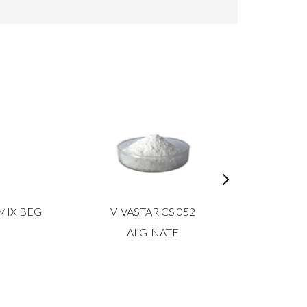
MIX BEG
VIVASTAR CS 052
XANTH
ALGINATE
FNCS