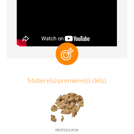
Matière(s) première(s) clé(s)
PROTEIOS P03K