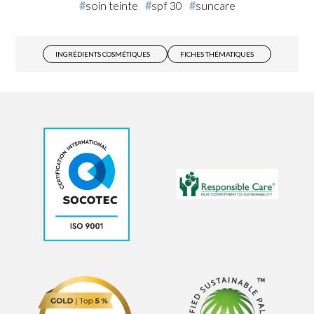
soin teinte
spf 30
suncare
INGRÉDIENTS COSMÉTIQUES
FICHES THÉMATIQUES