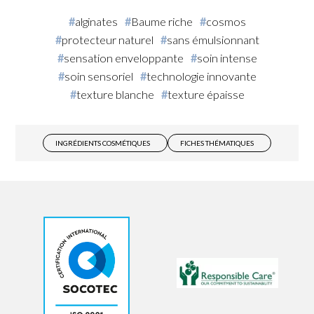
alginates
Baume riche
cosmos
protecteur naturel
sans émulsionnant
sensation enveloppante
soin intense
soin sensoriel
technologie innovante
texture blanche
texture épaisse
INGRÉDIENTS COSMÉTIQUES
FICHES THÉMATIQUES