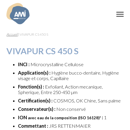
Accueil
|
VIVAPUR CS 450 S
VIVAPUR CS 450 S
INCI :
Microcrystalline Cellulose
Application(s) :
Hygiène bucco-dentaire, Hygiène
visage et corps, Capillaire
Fonction(s) :
Exfoliant, Action mecanique,
Spherique, Entre 250-450 µm
Certification(s) :
COSMOS, OK Chine, Sans palme
Conservateur(s) :
Non conservé
ION
:
1
avec eau de la composition (ISO 16128)
*
Commettant :
JRS RETTENMAIER