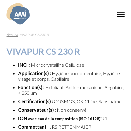
Accueil
|
VIVAPUR CS 230 R
VIVAPUR CS 230 R
INCI :
Microcrystalline Cellulose
Application(s) :
Hygiène bucco-dentaire, Hygiène
visage et corps, Capillaire
Fonction(s) :
Exfoliant, Action mecanique, Angulaire,
< 250 µm
Certification(s) :
COSMOS, OK Chine, Sans palme
Conservateur(s) :
Non conservé
ION
:
1
avec eau de la composition (ISO 16128)
*
Commettant :
JRS RETTENMAIER