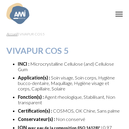
Accueil
|
VIVAPUR COS 5
VIVAPUR COS 5
INCI :
Microcrystalline Cellulose (and) Cellulose
Gum
Application(s) :
Soin visage, Soin corps, Hygiène
bucco-dentaire, Maquillage, Hygiène visage et
corps, Capillaire, Solaire
Fonction(s) :
Agent rheologique, Stabilisant, Non
transparent
Certification(s) :
COSMOS, OK Chine, Sans palme
Conservateur(s) :
Non conservé
ION
:
0.97
avec eau de la composition (ISO 16128)
*