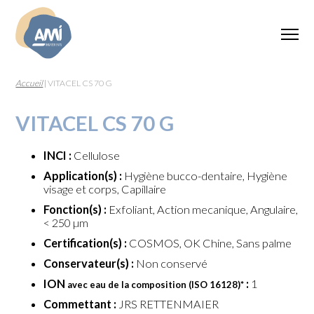
Accueil
|
VITACEL CS 70 G
VITACEL CS 70 G
INCI :
Cellulose
Application(s) :
Hygiène bucco-dentaire, Hygiène
visage et corps, Capillaire
Fonction(s) :
Exfoliant, Action mecanique, Angulaire,
< 250 µm
Certification(s) :
COSMOS, OK Chine, Sans palme
Conservateur(s) :
Non conservé
ION
:
1
avec eau de la composition (ISO 16128)
*
Commettant :
JRS RETTENMAIER