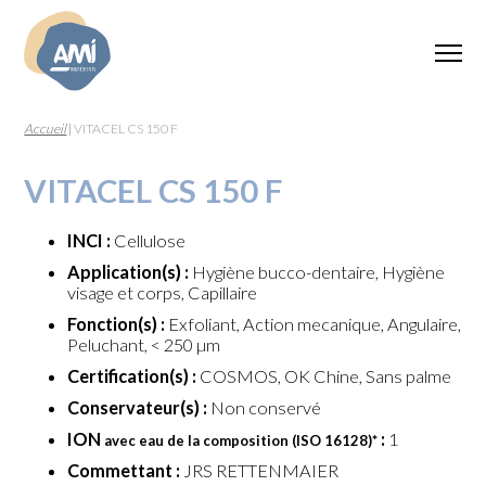
Accueil
|
VITACEL CS 150 F
VITACEL CS 150 F
INCI :
Cellulose
Application(s) :
Hygiène bucco-dentaire, Hygiène
visage et corps, Capillaire
Fonction(s) :
Exfoliant, Action mecanique, Angulaire,
Peluchant, < 250 µm
Certification(s) :
COSMOS, OK Chine, Sans palme
Conservateur(s) :
Non conservé
ION
:
1
avec eau de la composition (ISO 16128)
*
Commettant :
JRS RETTENMAIER