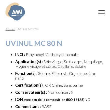
Accueil
|
UVINUL MC 80 N
UVINUL MC 80 N
INCI :
Ethylhexyl Methoxycinnamate
Application(s) :
Soin visage, Soin corps, Maquillage,
Hygiène visage et corps, Capillaire, Solaire
Fonction(s) :
Solaire, Filtre uvb, Organique, Non
nano
Certification(s) :
OK Chine, Sans palme
Conservateur(s) :
Non conservé
ION
:
0
avec eau de la composition (ISO 16128)
*
Commettant :
BASF