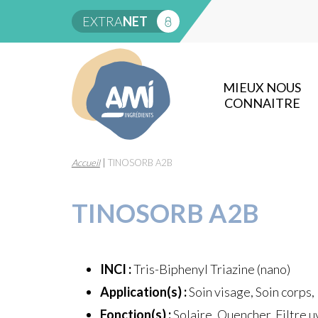
EXTRA
NET
MIEUX NOUS
CONNAITRE
Accueil
|
TINOSORB A2B
TINOSORB A2B
INCI :
Tris-Biphenyl Triazine (nano)
Application(s) :
Soin visage, Soin corps,
Fonction(s) :
Solaire, Quencher, Filtre 