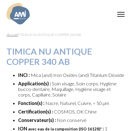
Accueil
|
TIMICA NU ANTIQUE COPPER 340 AB
TIMICA NU ANTIQUE
COPPER 340 AB
INCI :
Mica (and) Iron Oxides (and) Titanium Dioxide
Application(s) :
Soin visage, Soin corps, Hygiène
bucco-dentaire, Maquillage, Hygiène visage et
corps, Capillaire, Solaire
Fonction(s) :
Nacre, Naturel, Cuivre, < 50 µm
Certification(s) :
COSMOS, OK Chine
Conservateur(s) :
Non conservé
ION
:
1
avec eau de la composition (ISO 16128)
*