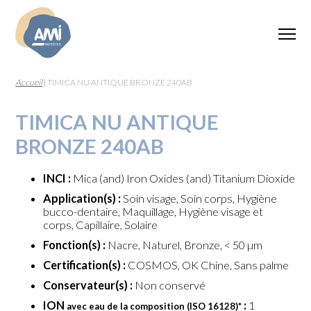
Accueil
|
TIMICA NU ANTIQUE BRONZE 240AB
TIMICA NU ANTIQUE
BRONZE 240AB
INCI :
Mica (and) Iron Oxides (and) Titanium Dioxide
Application(s) :
Soin visage, Soin corps, Hygiène
bucco-dentaire, Maquillage, Hygiène visage et
corps, Capillaire, Solaire
Fonction(s) :
Nacre, Naturel, Bronze, < 50 µm
Certification(s) :
COSMOS, OK Chine, Sans palme
Conservateur(s) :
Non conservé
ION
:
1
avec eau de la composition (ISO 16128)
*