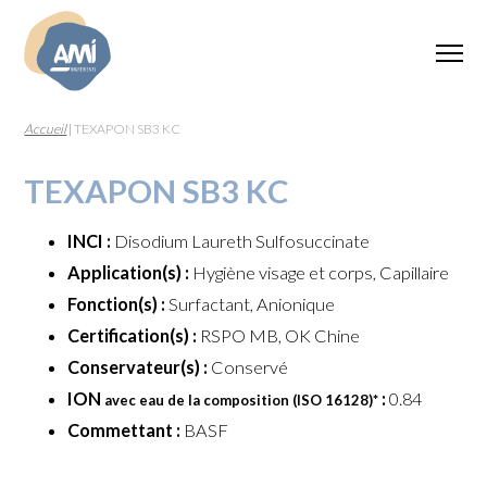
Accueil
|
TEXAPON SB3 KC
TEXAPON SB3 KC
INCI :
Disodium Laureth Sulfosuccinate
Application(s) :
Hygiène visage et corps, Capillaire
Fonction(s) :
Surfactant, Anionique
Certification(s) :
RSPO MB, OK Chine
Conservateur(s) :
Conservé
ION
:
0.84
avec eau de la composition (ISO 16128)
*
Commettant :
BASF