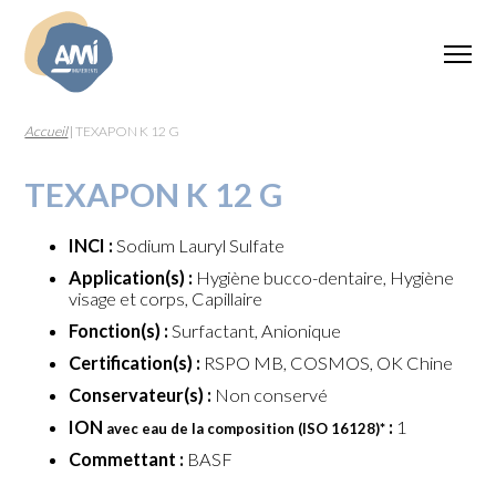
Accueil
|
TEXAPON K 12 G
TEXAPON K 12 G
INCI :
Sodium Lauryl Sulfate
Application(s) :
Hygiène bucco-dentaire, Hygiène
visage et corps, Capillaire
Fonction(s) :
Surfactant, Anionique
Certification(s) :
RSPO MB, COSMOS, OK Chine
Conservateur(s) :
Non conservé
ION
:
1
avec eau de la composition (ISO 16128)
*
Commettant :
BASF