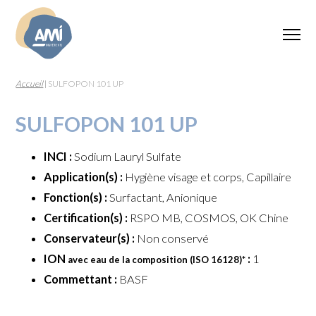
Accueil
|
SULFOPON 101 UP
SULFOPON 101 UP
INCI :
Sodium Lauryl Sulfate
Application(s) :
Hygiène visage et corps, Capillaire
Fonction(s) :
Surfactant, Anionique
Certification(s) :
RSPO MB, COSMOS, OK Chine
Conservateur(s) :
Non conservé
ION
:
1
avec eau de la composition (ISO 16128)
*
Commettant :
BASF