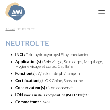
Accueil
|
NEUTROL TE
NEUTROL TE
INCI :
Tetrahydroxypropyl Ethylenediamine
Application(s) :
Soin visage, Soin corps, Maquillage,
Hygiène visage et corps, Capillaire
Fonction(s) :
Ajusteur de ph / tampon
Certification(s) :
OK Chine, Sans palme
Conservateur(s) :
Non conservé
ION
:
1
avec eau de la composition (ISO 16128)
*
Commettant :
BASF