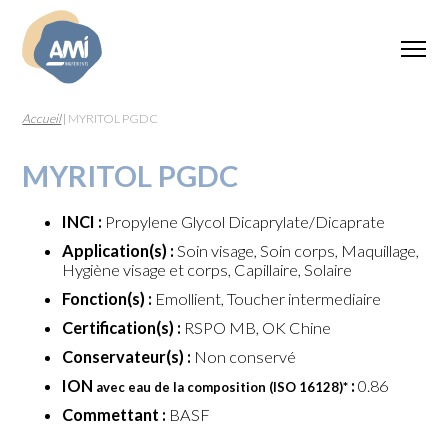
Accueil
|
MYRITOL PGDC
MYRITOL PGDC
INCI :
Propylene Glycol Dicaprylate/Dicaprate
Application(s) :
Soin visage, Soin corps, Maquillage,
Hygiène visage et corps, Capillaire, Solaire
Fonction(s) :
Emollient, Toucher intermediaire
Certification(s) :
RSPO MB, OK Chine
Conservateur(s) :
Non conservé
ION
:
0.86
avec eau de la composition (ISO 16128)
*
Commettant :
BASF