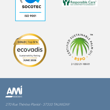
270 Rue Thérèse Planiol - 37310 TAUXIGNY