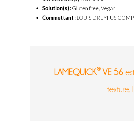
Solution(s) :
Gluten free, Vegan
Commettant :
LOUIS DREYFUS COMP
®
LAMEQUICK
VE 56
est
texture,