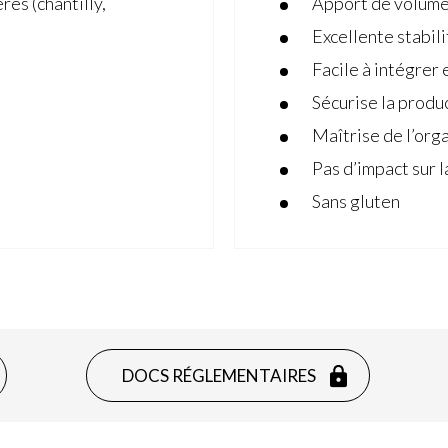
rés (chantilly,
Apport de volume
Excellente stabili
Facile à intégrer 
Sécurise la produ
Maîtrise de l’org
Pas d’impact sur l
Sans gluten
DOCS RÉGLEMENTAIRES