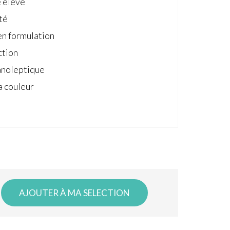
 élevé
té
en formulation
ction
anoleptique
a couleur
AJOUTER À MA SELECTION