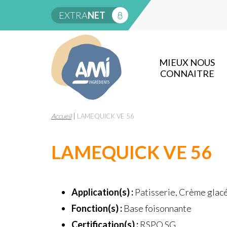
EXTRA
NET
MIEUX NOUS
CONNAITRE
Accueil
|
LAMEQUICK VE 56
LAMEQUICK VE 56
Application(s) :
Patisserie, Crème glac
Fonction(s) :
Base foisonnante
Certification(s) :
RSPO SG