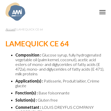
Accueil
|
LAMEQUICK CE 64
LAMEQUICK CE 64
Composition :
Glucose syrup, fully hydrogenated
vegetable oil (palm kernel, coconut), acetic acid
esters of mono- and diglycerides of fatty acids (E
472a), mono- and diglycerides of fatty acids (E 471),
milk proteins
Application(s) :
Patisserie, Produit laitier, Crème
glacée
Fonction(s) :
Base foisonnante
Solution(s) :
Gluten free
Commettant :
LOUIS DREYFUS COMPANY