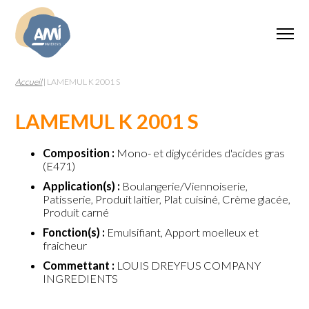
Accueil
|
LAMEMUL K 2001 S
LAMEMUL K 2001 S
Composition :
Mono- et diglycérides d'acides gras
(E471)
Application(s) :
Boulangerie/Viennoiserie,
Patisserie, Produit laitier, Plat cuisiné, Crème glacée,
Produit carné
Fonction(s) :
Emulsifiant, Apport moelleux et
fraicheur
Commettant :
LOUIS DREYFUS COMPANY
INGREDIENTS