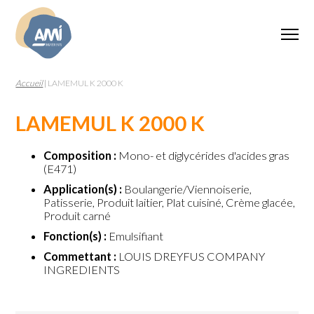
Accueil
|
LAMEMUL K 2000 K
LAMEMUL K 2000 K
Composition :
Mono- et diglycérides d'acides gras
(E471)
Application(s) :
Boulangerie/Viennoiserie,
Patisserie, Produit laitier, Plat cuisiné, Crème glacée,
Produit carné
Fonction(s) :
Emulsifiant
Commettant :
LOUIS DREYFUS COMPANY
INGREDIENTS