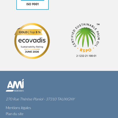
270 Rue Thérèse Planiol - 37310 TAUXIGNY
Mentions légales
Plan du site